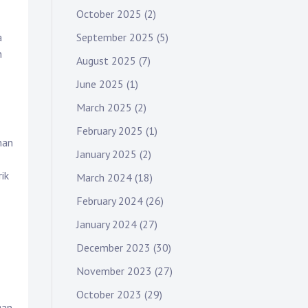
October 2025
(2)
September 2025
(5)
a
n
August 2025
(7)
June 2025
(1)
March 2025
(2)
February 2025
(1)
han
January 2025
(2)
ik
March 2024
(18)
February 2024
(26)
January 2024
(27)
December 2023
(30)
November 2023
(27)
October 2023
(29)
gan