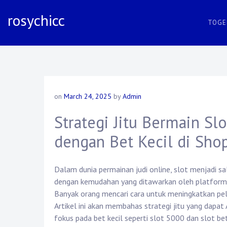
Skip
rosychicc
to
TOGE
content
on
March 24, 2025
by
Admin
Strategi Jitu Bermain S
dengan Bet Kecil di Sho
Dalam dunia permainan judi online, slot menjadi sal
dengan kemudahan yang ditawarkan oleh platform s
Banyak orang mencari cara untuk meningkatkan pe
Artikel ini akan membahas strategi jitu yang dap
fokus pada bet kecil seperti slot 5000 dan slot be