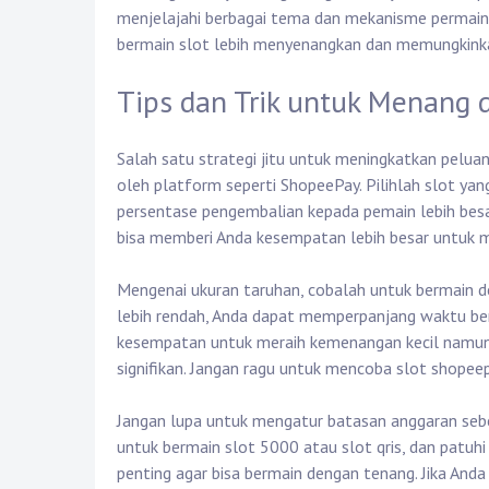
menjelajahi berbagai tema dan mekanisme permain
bermain slot lebih menyenangkan dan memungkink
Tips dan Trik untuk Menang d
Salah satu strategi jitu untuk meningkatkan pelu
oleh platform seperti ShopeePay. Pilihlah slot yang
persentase pengembalian kepada pemain lebih besar. 
bisa memberi Anda kesempatan lebih besar untuk
Mengenai ukuran taruhan, cobalah untuk bermain de
lebih rendah, Anda dapat memperpanjang waktu berm
kesempatan untuk meraih kemenangan kecil namun 
signifikan. Jangan ragu untuk mencoba slot shopeep
Jangan lupa untuk mengatur batasan anggaran sebe
untuk bermain slot 5000 atau slot qris, dan patuh
penting agar bisa bermain dengan tenang. Jika Anda