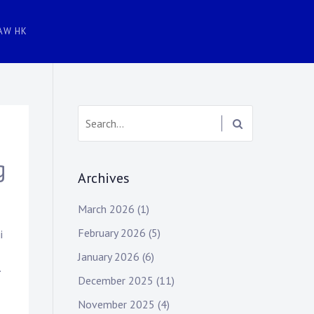
RAW HK
Search:
g
Archives
March 2026
(1)
February 2026
(5)
i
January 2026
(6)
.
December 2025
(11)
November 2025
(4)