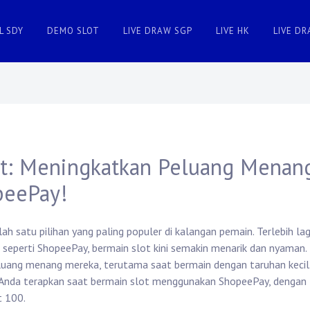
L SDY
DEMO SLOT
LIVE DRAW SGP
LIVE HK
LIVE D
lot: Meningkatkan Peluang Menan
peePay!
ah satu pilihan yang paling populer di kalangan pemain. Terlebih lag
eperti ShopeePay, bermain slot kini semakin menarik dan nyaman.
luang menang mereka, terutama saat bermain dengan taruhan kecil
at Anda terapkan saat bermain slot menggunakan ShopeePay, dengan
t 100.