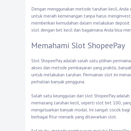
Dengan menggunakan metode taruhan kecil, Anda
untuk meraih kemenangan tanpa harus menginvestas
memberikan kemudahan dalam melakukan deposit dan
slot dengan bet kecil dan bagaimana Anda bisa me
Memahami Slot ShopeePay
Slot ShopeePay adalah salah satu pilihan permain
akses dan metode pembayaran yang praktis, banya
untuk melakukan taruhan. Permainan slot ini mena
perhatian banyak pengguna.
Salah satu keunggulan dari slot ShopeePay adalah 
memasang taruhan kecil, seperti slot bet 100, ya
mengeluarkan banyak modal. Ini sangat cocok bagi p
berbagai fitur menarik yang ditawarkan slot.
Selain itu, metode pembayaran melalui ShopeePa