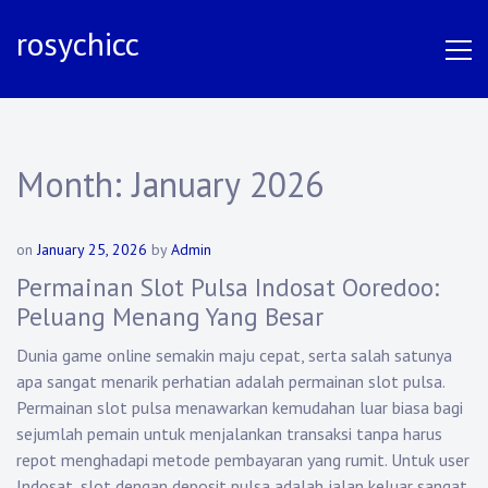
S
rosychicc
k
i
p
t
o
c
Month:
January 2026
o
n
t
on
January 25, 2026
by
Admin
e
Permainan Slot Pulsa Indosat Ooredoo:
n
Peluang Menang Yang Besar
t
Dunia game online semakin maju cepat, serta salah satunya
apa sangat menarik perhatian adalah permainan slot pulsa.
Permainan slot pulsa menawarkan kemudahan luar biasa bagi
sejumlah pemain untuk menjalankan transaksi tanpa harus
repot menghadapi metode pembayaran yang rumit. Untuk user
Indosat, slot dengan deposit pulsa adalah jalan keluar sangat