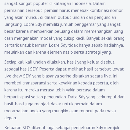
sangat sangat populer di kalangan Indonesia. Dalam
permainan tersebut, pemain harus menebak kombinasi nomor
yang akan muncul di dalam output undian dan pengundian
langsung. Lotre Sdy memiliki jumlah penggemar yang sangat
besar karena memberikan peluang dalam memenangkan uang
cash mengenakan modal yang cukup kecil. Banyak sekali orang
tertarik untuk bermain Lotre Sdy tidak hanya sebab hadiahnya,
melainkan dan karena elemen nasib serta strategi yang.
Setiap kali kali undian dilakukan, hasil yang keluar disebut
sebagai hasil SDY. Peserta dapat melihat hasil tersebut lewat
live draw SDY yang biasanya sering disiarkan secara live. Ini
memberi transparansi serta keyakinan kepada peserta, oleh
karena itu mereka merasa lebih yakin percaya dalam
berpartisipasi setiap pengundian. Data Sdy yang terkumpul dari
hasil-hasil juga menjadi dasar untuk pemain dalam
meramalkan angka yang mungkin akan muncul pada masa
depan.
Keluaran SDY dikenal juga sebagai pengeluaran Sdy merujuk