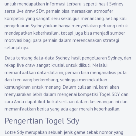
untuk mendapatkan informasi terbaru, seperti hasil Sydney
serta live draw SDY, pemain bisa merasakan atmosfer
kompetisi yang sangat seru sekaligus menantang. Setiap kali
pengeluaran Sydney bukan hanya menyediakan peluang untuk
mendapatkan keberhasilan, tetapi juga bisa menjadi sumber
motivasi bagi para pemain dalam merencanakan strategi
selanjutnya.
Data tentang data-data Sydney, hasil pengeluaran Sydney, dan
rekap live draw sangat krusial untuk diikuti. Melalui
memanfaatkan data-data ini, pemain bisa menganalisis pola
dan tren yang berkembang, sehingga meningkatkan
kemungkinan untuk menang. Dalam tulisan ini, kami akan
menyuarakan lebih dalam mengenai kompetisi Togel SDY dan
cara Anda dapat ikut keikutsertaan dalam kesenangan ini dan
memanfaatkan berita yang ada agar meraih keberhasilan.
Pengertian Togel Sdy
Lotre Sdy merupakan sebuah jenis game tebak nomor yang