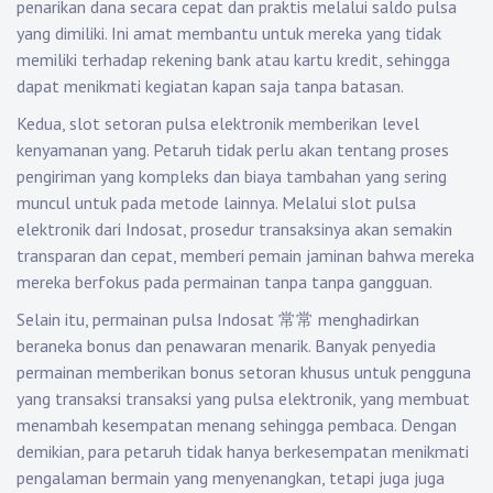
penarikan dana secara cepat dan praktis melalui saldo pulsa
yang dimiliki. Ini amat membantu untuk mereka yang tidak
memiliki terhadap rekening bank atau kartu kredit, sehingga
dapat menikmati kegiatan kapan saja tanpa batasan.
Kedua, slot setoran pulsa elektronik memberikan level
kenyamanan yang. Petaruh tidak perlu akan tentang proses
pengiriman yang kompleks dan biaya tambahan yang sering
muncul untuk pada metode lainnya. Melalui slot pulsa
elektronik dari Indosat, prosedur transaksinya akan semakin
transparan dan cepat, memberi pemain jaminan bahwa mereka
mereka berfokus pada permainan tanpa tanpa gangguan.
Selain itu, permainan pulsa Indosat 常常 menghadirkan
beraneka bonus dan penawaran menarik. Banyak penyedia
permainan memberikan bonus setoran khusus untuk pengguna
yang transaksi transaksi yang pulsa elektronik, yang membuat
menambah kesempatan menang sehingga pembaca. Dengan
demikian, para petaruh tidak hanya berkesempatan menikmati
pengalaman bermain yang menyenangkan, tetapi juga juga