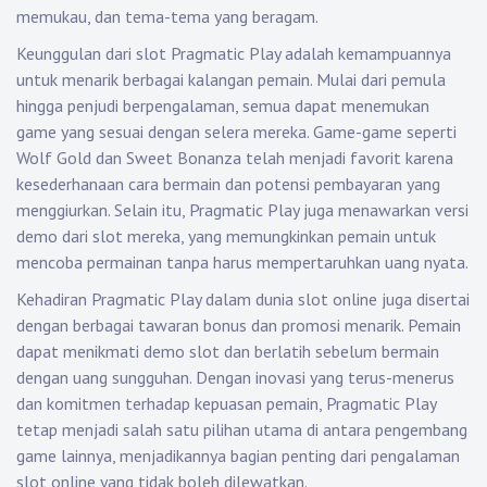
memukau, dan tema-tema yang beragam.
Keunggulan dari slot Pragmatic Play adalah kemampuannya
untuk menarik berbagai kalangan pemain. Mulai dari pemula
hingga penjudi berpengalaman, semua dapat menemukan
game yang sesuai dengan selera mereka. Game-game seperti
Wolf Gold dan Sweet Bonanza telah menjadi favorit karena
kesederhanaan cara bermain dan potensi pembayaran yang
menggiurkan. Selain itu, Pragmatic Play juga menawarkan versi
demo dari slot mereka, yang memungkinkan pemain untuk
mencoba permainan tanpa harus mempertaruhkan uang nyata.
Kehadiran Pragmatic Play dalam dunia slot online juga disertai
dengan berbagai tawaran bonus dan promosi menarik. Pemain
dapat menikmati demo slot dan berlatih sebelum bermain
dengan uang sungguhan. Dengan inovasi yang terus-menerus
dan komitmen terhadap kepuasan pemain, Pragmatic Play
tetap menjadi salah satu pilihan utama di antara pengembang
game lainnya, menjadikannya bagian penting dari pengalaman
slot online yang tidak boleh dilewatkan.