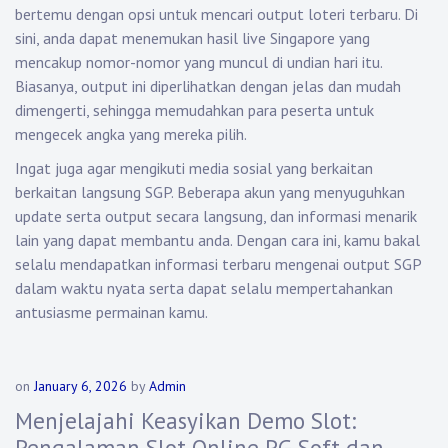
bertemu dengan opsi untuk mencari output loteri terbaru. Di
sini, anda dapat menemukan hasil live Singapore yang
mencakup nomor-nomor yang muncul di undian hari itu.
Biasanya, output ini diperlihatkan dengan jelas dan mudah
dimengerti, sehingga memudahkan para peserta untuk
mengecek angka yang mereka pilih.
Ingat juga agar mengikuti media sosial yang berkaitan
berkaitan langsung SGP. Beberapa akun yang menyuguhkan
update serta output secara langsung, dan informasi menarik
lain yang dapat membantu anda. Dengan cara ini, kamu bakal
selalu mendapatkan informasi terbaru mengenai output SGP
dalam waktu nyata serta dapat selalu mempertahankan
antusiasme permainan kamu.
on
January 6, 2026
by
Admin
Menjelajahi Keasyikan Demo Slot:
Pengalaman Slot Online PG Soft dan