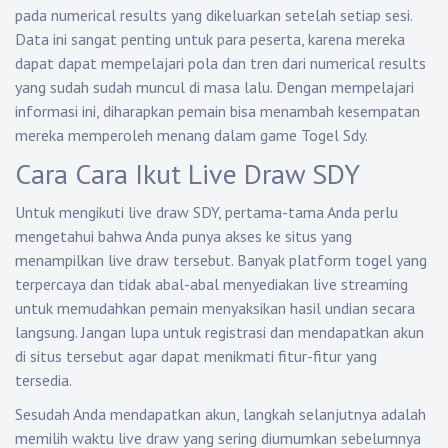
pada numerical results yang dikeluarkan setelah setiap sesi.
Data ini sangat penting untuk para peserta, karena mereka
dapat dapat mempelajari pola dan tren dari numerical results
yang sudah sudah muncul di masa lalu. Dengan mempelajari
informasi ini, diharapkan pemain bisa menambah kesempatan
mereka memperoleh menang dalam game Togel Sdy.
Cara Cara Ikut Live Draw SDY
Untuk mengikuti live draw SDY, pertama-tama Anda perlu
mengetahui bahwa Anda punya akses ke situs yang
menampilkan live draw tersebut. Banyak platform togel yang
terpercaya dan tidak abal-abal menyediakan live streaming
untuk memudahkan pemain menyaksikan hasil undian secara
langsung. Jangan lupa untuk registrasi dan mendapatkan akun
di situs tersebut agar dapat menikmati fitur-fitur yang
tersedia.
Sesudah Anda mendapatkan akun, langkah selanjutnya adalah
memilih waktu live draw yang sering diumumkan sebelumnya