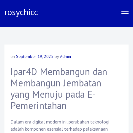
Skip
rosychicc
to
content
on
September 19, 2025
by
Admin
Ipar4D Membangun dan
Membangun Jembatan
yang Menuju pada E-
Pemerintahan
Dalam era digital modern ini, perubahan teknologi
adalah komponen esensial terhadap pelaksanaan