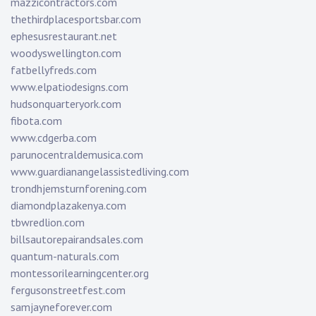
mazzicontractors.com
thethirdplacesportsbar.com
ephesusrestaurant.net
woodyswellington.com
fatbellyfreds.com
www.elpatiodesigns.com
hudsonquarteryork.com
fibota.com
www.cdgerba.com
parunocentraldemusica.com
www.guardianangelassistedliving.com
trondhjemsturnforening.com
diamondplazakenya.com
tbwredlion.com
billsautorepairandsales.com
quantum-naturals.com
montessorilearningcenter.org
fergusonstreetfest.com
samjayneforever.com