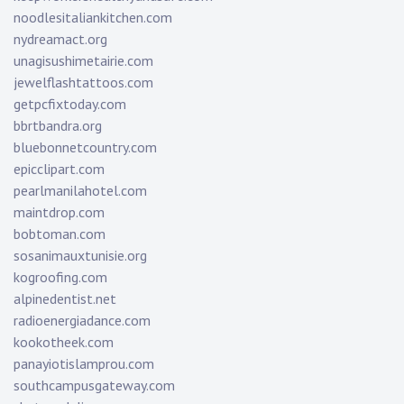
noodlesitaliankitchen.com
nydreamact.org
unagisushimetairie.com
jewelflashtattoos.com
getpcfixtoday.com
bbrtbandra.org
bluebonnetcountry.com
epicclipart.com
pearlmanilahotel.com
maintdrop.com
bobtoman.com
sosanimauxtunisie.org
kogroofing.com
alpinedentist.net
radioenergiadance.com
kookotheek.com
panayiotislamprou.com
southcampusgateway.com