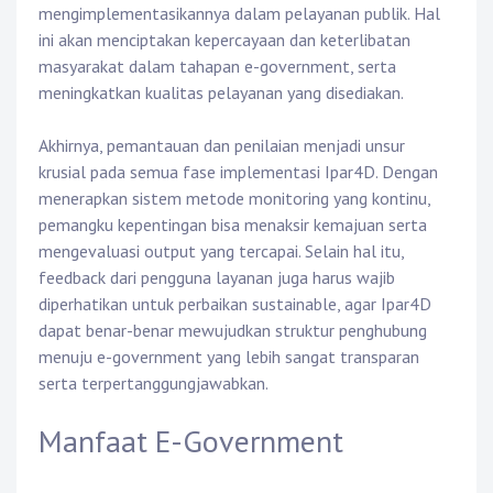
mengimplementasikannya dalam pelayanan publik. Hal
ini akan menciptakan kepercayaan dan keterlibatan
masyarakat dalam tahapan e-government, serta
meningkatkan kualitas pelayanan yang disediakan.
Akhirnya, pemantauan dan penilaian menjadi unsur
krusial pada semua fase implementasi Ipar4D. Dengan
menerapkan sistem metode monitoring yang kontinu,
pemangku kepentingan bisa menaksir kemajuan serta
mengevaluasi output yang tercapai. Selain hal itu,
feedback dari pengguna layanan juga harus wajib
diperhatikan untuk perbaikan sustainable, agar Ipar4D
dapat benar-benar mewujudkan struktur penghubung
menuju e-government yang lebih sangat transparan
serta terpertanggungjawabkan.
Manfaat E-Government