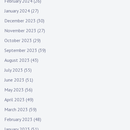
February 2024
(26)
January 2024
(27)
December 2023
(30)
November 2023
(27)
October 2023
(29)
September 2023
(39)
August 2023
(43)
July 2023
(55)
June 2023
(51)
May 2023
(56)
April 2023
(49)
March 2023
(59)
February 2023
(48)
January 2023
(51)