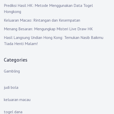
Prediksi Hasil HK: Metode Menggunakan Data Togel
Hongkong
Keluaran Macao: Rintangan dan Kesempatan
Menang Besaran: Mengungkap Misteri Live Draw HK
Hasil Langsung Undian Hong Kong: Temukan Nasib Baikmu
Tiada Henti Malam!
Categories
Gambling
judi bola
keluaran macau
togel dana