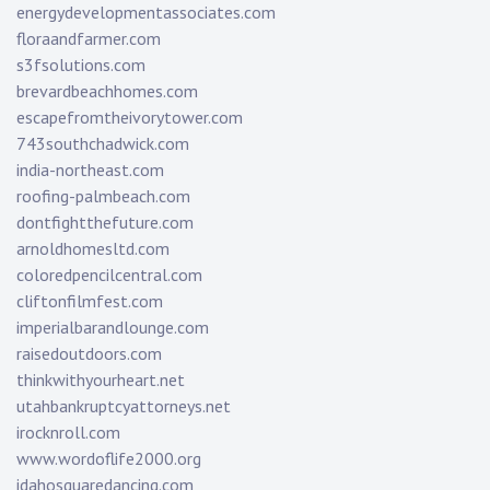
energydevelopmentassociates.com
floraandfarmer.com
s3fsolutions.com
brevardbeachhomes.com
escapefromtheivorytower.com
743southchadwick.com
india-northeast.com
roofing-palmbeach.com
dontfightthefuture.com
arnoldhomesltd.com
coloredpencilcentral.com
cliftonfilmfest.com
imperialbarandlounge.com
raisedoutdoors.com
thinkwithyourheart.net
utahbankruptcyattorneys.net
irocknroll.com
www.wordoflife2000.org
idahosquaredancing.com