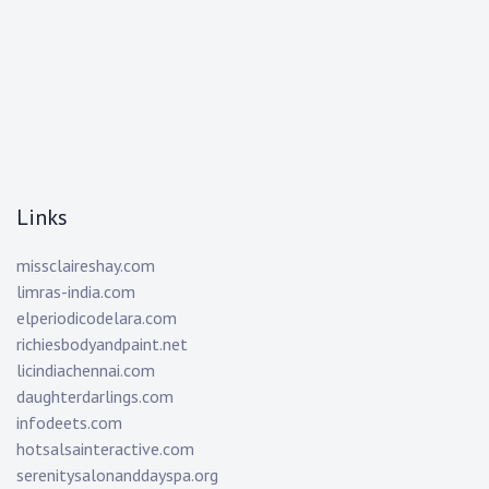
Links
missclaireshay.com
limras-india.com
elperiodicodelara.com
richiesbodyandpaint.net
licindiachennai.com
daughterdarlings.com
infodeets.com
hotsalsainteractive.com
serenitysalonanddayspa.org